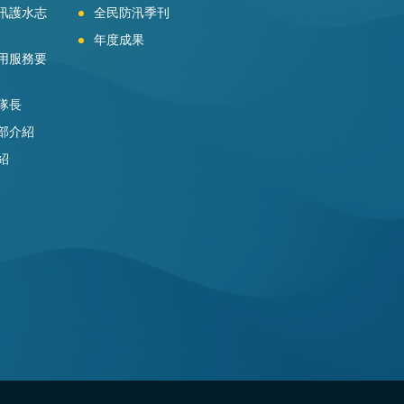
汛護水志
全民防汛季刊
年度成果
用服務要
隊長
部介紹
紹