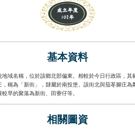
基本資料
域名稱，位於該鄉北部偏東。相較於今日行政區，其範
庄，稱為「新街」，隸屬於南投堡。該街北與茄苳腳庄為
展較早的聚落為新街、田藔仔等。
相關圖資