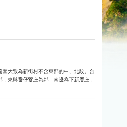
圍大致為新街村不含東部的中、北段。台
鄰，東與番仔藔庄為鄰，南邊為下新厝庄，