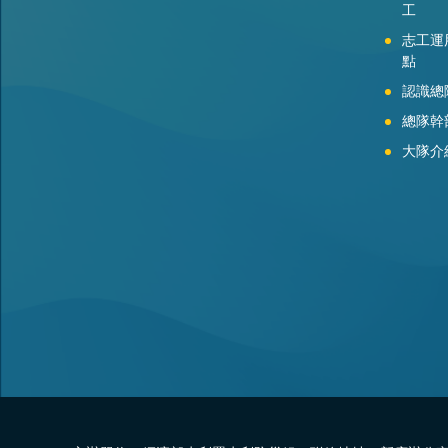
工
志工運
點
認識總
總隊幹
大隊介