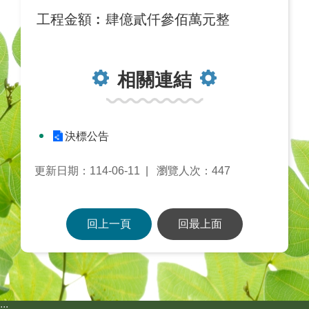
工程金額︰
肆億貳仟參佰萬元整
相關連結
決標公告
更新日期：114-06-11
瀏覽人次：447
回上一頁
回最上面
:::