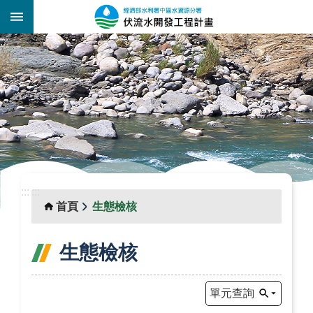
跳到主要內容區塊
:::
_
:::
:::
首頁
生態檢核
生態檢核
單元查詢