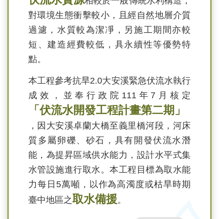
相較於一般傳統水利構造，
對環境生態衝擊較小，且經自然地層介質
過濾，水質較為潔凈，另施工期間亦較
短、建造經費較低，具永續性等優勢特
點。
本工程參考抗旱2.0大安溪緊急伏流水執行
成效，並奉行政院111年7月核定
「伏流水開發工程計畫第二期」
，因大安溪卓蘭大橋至義里橋河段，河床
質多屬卵礫、砂石，具有開發伏流水潛
能，為提昇區域供水能力，設計水平式集
水管設施進行取水。本工程目標為取水能
力每日5萬噸，以作為高濁度或枯旱時期
取水備援
臺中地區之
。