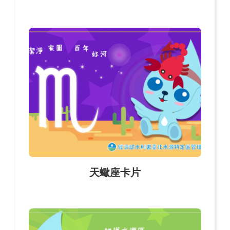
天蠍座卡片