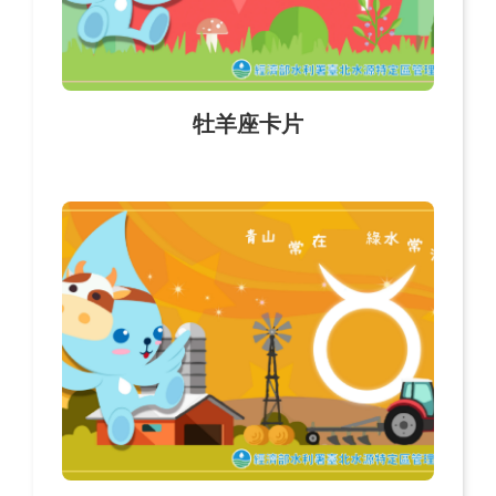
牡羊座卡片