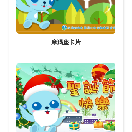
摩羯座卡片