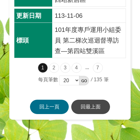
113-11-06
101年度專戶運用小組委
員 第二梯次巡迴督導訪
查—第四站雙溪區
...
1
2
3
4
7
每頁筆數
/
135
回上一頁
回最上面