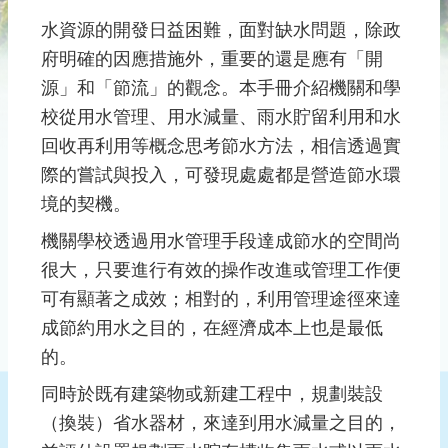
雨
水資源的開發日益困難，面對缺水問題，除政
水
府明確的因應措施外，重要的還是應有「開
及
源」和「節流」的觀念。本手冊介紹機關和學
生
活
校從用水管理、用水減量、雨水貯留利用和水
雜
回收再利用等概念思考節水方法，相信透過實
排
際的嘗試與投入，可發現處處都是營造節水環
水
境的契機。
機
機關學校透過用水管理手段達成節水的空間尚
關
很大，只要進行有效的操作改進或管理工作便
學
可有顯著之成效；相對的，利用管理途徑來達
校
節
成節約用水之目的，在經濟成本上也是最低
水
的。
活
同時於既有建築物或新建工程中，規劃裝設
動
（換裝）省水器材，來達到用水減量之目的，
訊