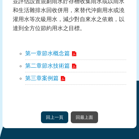
並評估設置規劃雨水貯存槽收集雨水或以雨水
息
和生活雜排水回收併用，來替代沖廁用水或澆
節
灌用水等次級用水，減少對自來水之依賴，以
水
達到全方位節約用水之目標。
績
優
表
第一章節水概念篇
揚
第二章節水技術篇
網
站
第三章案例篇
導
覽
回
首
回上一頁
回最上面
頁
聯
絡