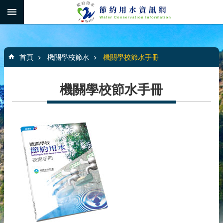
跳到主要內容區塊
:::
_
進
階
:::
:::
搜
首頁
機關學校節水
機關學校節水手冊
尋
機關學校節水手冊
家
庭
節
水
節
水
圖
書
館