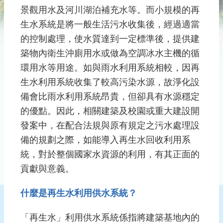
雨
景觀用水及河川湖泊補充水等。而小規模的再
水
生水系統是將一般生活污水收集後，經過適當
及
的控制處理，使水質達到一定標準後，提供建
生
築物內衛生沖廁用水或做為空調冰水主機的循
活
環用水等用途。如與雨水利用系統相較，因再
雜
排
生水利用系統收集了較高污染水源，故淨化設
水
備會比雨水利用系統昂貴，但卻具有水源穩定
的優點。因此，相關建築及校園或重大建設開
機
關
發案中，在配合法規與原有規定之污水處理設
學
備的規劃之際，如能導入再生水回收利用系
校
統，對於整個國家水資源的利用，有其正面的
節
貢獻與意義。
水
什麼是再生水利用供水系統？
活
動
訊
「再生水」利用供水系統係指將建築基地內的