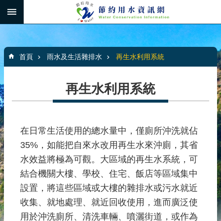
跳到主要內容區塊
:::
_
進
階
:::
:::
搜
首頁
雨水及生活雜排水
再生水利用系統
尋
再生水利用系統
家
庭
節
在日常生活使用的總水量中，僅廁所沖洗就佔
水
35%，如能把自來水改用再生水來沖廁，其省
水效益將極為可觀。大區域的再生水系統，可
節
結合機關大樓、學校、住宅、飯店等區域集中
水
圖
設置，將這些區域或大樓的雜排水或污水就近
書
收集、就地處理、就近回收使用，進而廣泛使
館
用於沖洗廁所、清洗車輛、噴灑街道，或作為