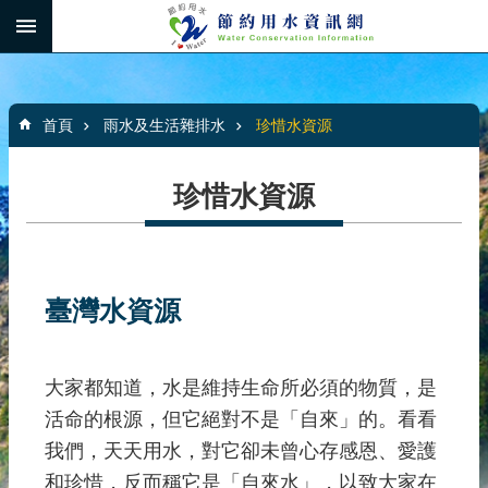
跳到主要內容區塊
:::
_
進
階
:::
:::
搜
首頁
雨水及生活雜排水
珍惜水資源
尋
珍惜水資源
家
庭
節
臺灣水資源
水
節
水
大家都知道，水是維持生命所必須的物質，是
圖
活命的根源，但它絕對不是「自來」的。看看
書
我們，天天用水，對它卻未曾心存感恩、愛護
館
和珍惜，反而稱它是「自來水」，以致大家在