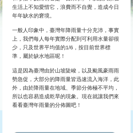
雨
生活上不知愛惜它，浪費而不自覺，造成今日
水
年年缺水的窘境。
及
生
一般人印象中，臺灣年降雨量十分充沛，事實
活
上，我們每人每年實際分配到可利用水量卻很
雜
少，只及世界平均值的1/6，按目前世界標
排
水
準，屬於缺水地區呢！
機
這是因為臺灣由於山坡陡峻，以及颱風豪雨雨
關
勢急促，大部分的降雨量皆迅速流入海洋，此
學
外，由於降雨量在地域、季節分佈極不平均，
校
節
所以也容易造成乾旱的現象。現在就讓我們來
水
看看臺灣年雨量的分佈圖吧！
活
動
訊