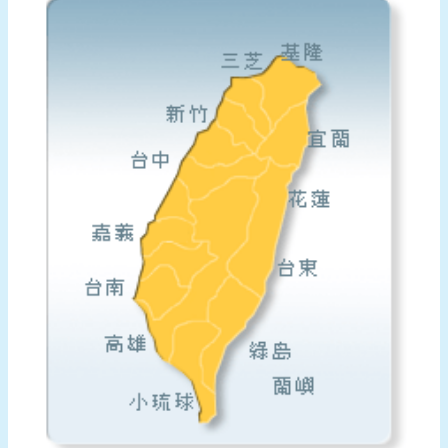
息
節
水
績
優
表
揚
網
站
導
覽
回
首
頁
聯
絡