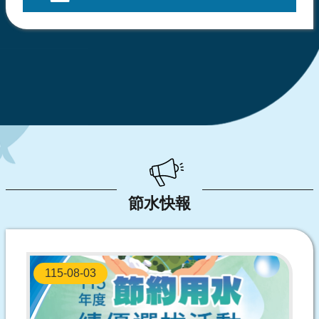
節水快報
115-08-03