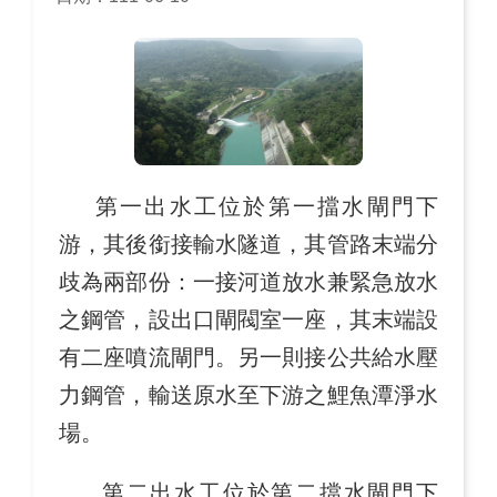
第一出水工位於第一擋水閘門下
游，其後銜接輸水隧道，其管路末端分
歧為兩部份：一接河道放水兼緊急放水
之鋼管，設出口閘閥室一座，其末端設
有二座噴流閘門。另一則接公共給水壓
力鋼管，輸送原水至下游之鯉魚潭淨水
場。
第二出水工位於第二擋水閘門下