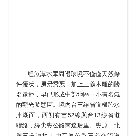
鯉魚潭水庫周邊環境不僅僅天然條
件優沃，風景秀麗，加上三義木雕的勝
名遠播，早已形成中部地區一小有名氣
的觀光遊憩區。境內台三線省道橫跨水
庫湖面，西側有苗52線與台13線省道
聯絡，經尖豐公路南達后里、豐原，北
與三義連接；由高速公路三義交流道