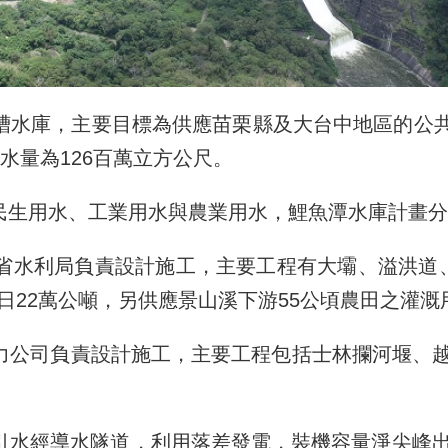
水庫，主要目標為供應苗栗縣及大台中地區的公共
蓄水量為126百萬立方公尺。
生用水、工業用水與農業用水，鯉魚潭水庫計畫分
利局負責設計施工，主要工程有大壩、溢洪道、
每日22萬公噸，另供應景山溪下游55公頃農田之灌溉
司負責設計施工，主要工程包括士林攔河堰、越
導水隧道，利用落差發電，裝機容量淨尖峰出力為8