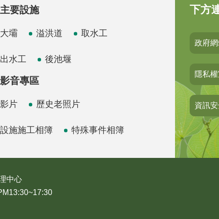
下方
主要設施
大壩
溢洪道
取水工
政府網
出水工
後池堰
隱私權
影音專區
影片
歷史老照片
資訊安
設施施工相簿
特殊事件相簿
理中心
3:30~17:30