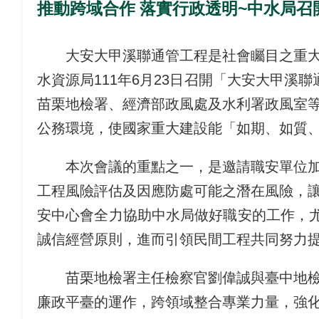
推動跨域合作 落實行政透明~中水局
大安大甲溪聯通管工程是社會矚目之重大水
水資源局
111
年
6
月
23
日召開「大安大甲溪聯
苗栗地檢署、經濟部政風處及水利署政風室
公務環境，使國家重大建設能「如期、如質
本次會議的重點之一，是邀請職安單位加入
工程風險評估及因應防處可能之潛在風險，
安中心會全力協助中水局做好職安的工作，
誠信經營原則，進而引領民間工程共同努力
苗栗地檢署主任檢察官劉偉誠與臺中地檢署
廉政平臺的運作，跨領域整合專業力量，強