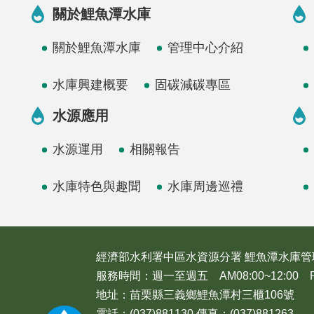
關於鯉魚潭水庫
關於鯉魚潭水庫
管理中心介紹
水庫興建概要
固碳減碳專區
水源應用
水源運用
相關報告
水庫特色與趣聞
水庫周邊巡禮
經濟部水利署中區水資源分署 鯉魚潭水庫管
服務時間：週一至週五 AM08:00~12:00 PM1
地址：苗栗縣三義鄉鯉魚潭村三櫃106號
電話：(037)881130 傳真：(037)881263