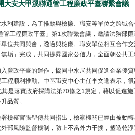
召開大安大甲溪聯通管工程廉政平臺聯繫會議
利建設，為了推動與檢廉、職安等單位之跨域合
通管工程廉政平臺」第
1
次聯繫會議，邀請法務部廉
等單位共同與會，透過與檢廉、職安單位相互合作交
、無垢」完成，共同提昇國家公信力，全面朝公共工
廉政平臺的運作，協同中水局共同促進企業優質
讓工程順利推動。中區職安中心主任李文進表示，很
尤其是落實政府採購法第
70
條之
1
規定，藉以促進施
提升品質。
檢察官張聖傳共同指出，檢察機關已經由被動轉
化外部風險監督機制，防止不當外力干擾，塑造乾淨