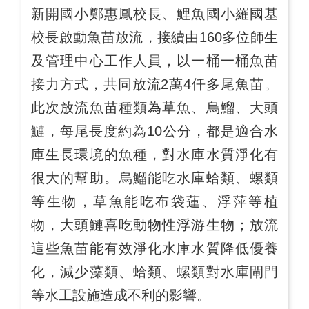
新開國小鄭惠鳳校長、鯉魚國小羅國基
校長啟動魚苗放流，接續由160多位師生
及管理中心工作人員，以一桶一桶魚苗
接力方式，共同放流2萬4仟多尾魚苗。
此次放流魚苗種類為草魚、烏鰡、大頭
鰱，每尾長度約為10公分，都是適合水
庫生長環境的魚種，對水庫水質淨化有
很大的幫助。烏鰡能吃水庫蛤類、螺類
等生物，草魚能吃布袋蓮、浮萍等植
物，大頭鰱喜吃動物性浮游生物；放流
這些魚苗能有效淨化水庫水質降低優養
化，減少藻類、蛤類、螺類對水庫閘門
等水工設施造成不利的影響。