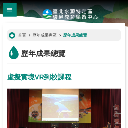
:::
_
跳到主要內容區塊
進
階
:::
首頁
歷年成果專區
歷年成果總覽
搜
尋
歷年成果總覽
虛擬實境VR到校課程
:::