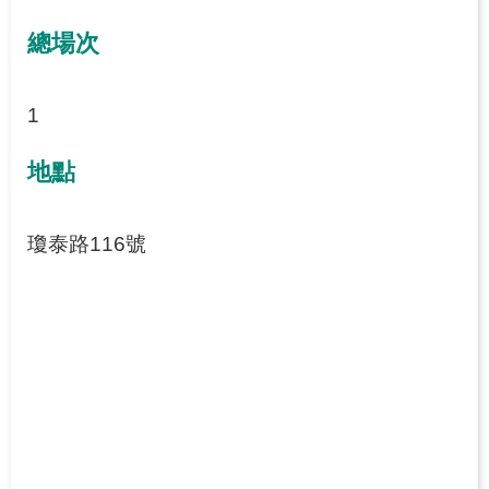
總場次
1
地點
瓊泰路116號