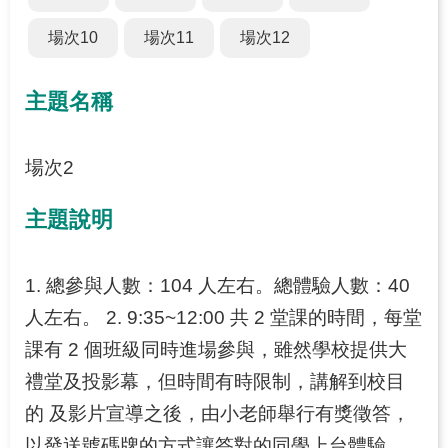
源
之
場次10
場次11
場次12
旅
下
主題名稱
載
專
場次2
區
歷
主題說明
年
成
果
1. 總參與人數：104 人左右。總體驗人數：40
專
人左右。 2. 9:35~12:00 共 2 堂課的時間，每堂
區
課有 2 個班級同時進場參與，雖然學校提供大
禮堂及投影幕，但時間有時限制，講解到校目
回
的 及影片宣導之後，由小老師舉行有獎徵答，
首
以發送號碼牌的方式讓答對的同學上台體驗
頁