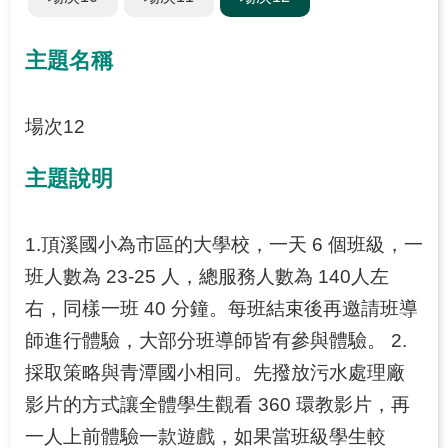
源
之
旅
主題名稱
下
載
場次12
專
區
主題說明
歷
年
1.頂溪國小為市區的大學校，一天 6 個班級，一
成
班人數為 23-25 人，總服務人數為 140人左
果
右，同樣一班 40 分鐘。每班結束後再邀請班導
專
區
師進行體驗，大部分班導師皆有參與體驗。 2.
採取策略與青潭國小相同。先撥放污水處理廠
回
影片的方式讓全體學生觀看 360 環教影片，再
首
一人上前體驗一款遊戲，如果當班級學生較
頁