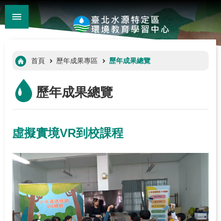
:::
_
跳到主要內容區塊
進
階
:::
首頁
歷年成果專區
歷年成果總覽
搜
尋
歷年成果總覽
虛擬實境VR到校課程
:::