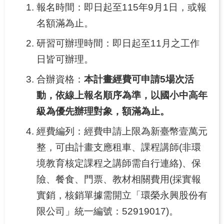
源
報名時間：即日起至115年9月1日，或報
之
名額滿為止。
旅
研習可辦理時間：即日起至11月之工作
下
日皆可辦理。
載
專
合辦資格：
本計畫經費可申請5場次活
區
動，依線上報名順序為準，以國小中高年
歷
級為優先辦理對象，額滿為止。
年
成
經費編列：經費申請上限為新臺幣壹萬元
果
整，可由計畫支應租車、課程講師(非環
專
境教育核定課程之講師需自行連絡)、保
區
險、餐食、門票、教材相關費用(採實報
實銷，核銷單據需開立「環榮永興股份有
回
首
限公司」統一編號：52919017)。
頁