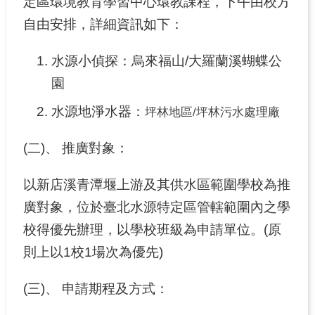
定區環境教育學習中心環教課程，下午由校方
關
自由安排，詳細資訊如下：
於
學
水源小偵探：烏來福山/大羅蘭溪蝴蝶公
習
園
中
心
水源地淨水器：
坪林地區/坪林污水處理廠
熱
(二)、 推廣對象：
門
服
以新店溪青潭堰上游及其供水區範圍學校為推
務
廣對象，位於臺北水源特定區管轄範圍內之學
主
校得優先辦理，以學校班級為申請單位。(原
題
活
則上以1校1場次為優先)
動
(三)、 申請期程及方式：
水