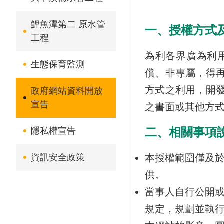
鯉魚潭第二 原水管
一、授權方式
工程
為利各界廣為利
生態保育監測
償、非專屬，得
方式之利用，開
政府網站資料開放
宣告
之書面或其他方
二、相關事項
隱私權宣告
資訊安全政策
本授權範圍僅及
供。
當事人自行公開
規定，規劃並執