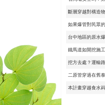
斷層穿越對構造
如果爆管對民眾的
台中地區的原水爆
鐵馬道如開挖施工
挖方去處？運輸
二原管穿過在舊泰
本計畫穿越食水