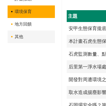
環境保育
主題
地方回饋
安甲生態保育攏底
其他
本計畫石虎生態
石虎監測數量、
后里第一淨水場
開發對周遭環境
取水造成揚塵影
石岡壩安全嗎？