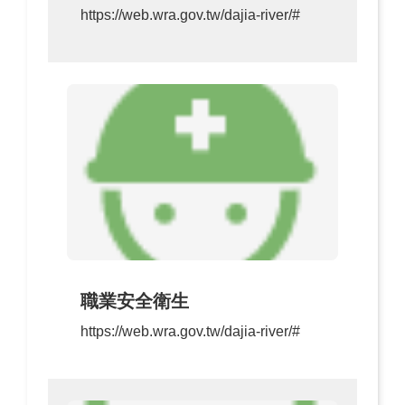
https://web.wra.gov.tw/dajia-river/#
職業安全衛生
https://web.wra.gov.tw/dajia-river/#