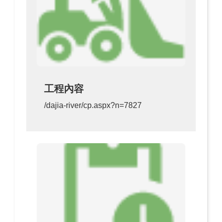
工程內容
/dajia-river/cp.aspx?n=7827