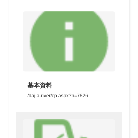
基本資料
/dajia-river/cp.aspx?n=7826