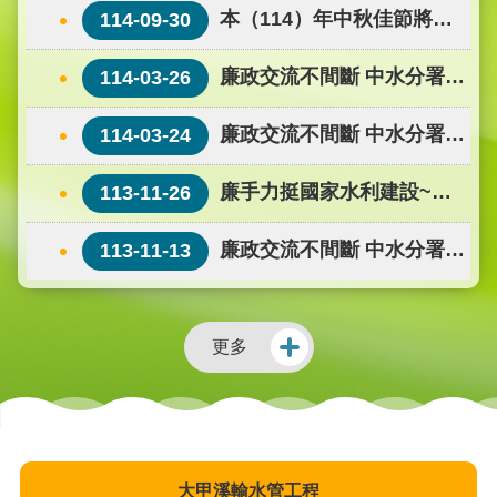
本（114）年中秋佳節將
勞動部職業安全衛生署、經濟部政風處、臺中市調
114-09-30
查處、苗栗縣調查站及經濟部水利署等30餘人共同
屆，期間請同仁恪遵「公務員廉政倫理規
廉政交流不間斷 中水分署拜
114-03-26
與會，運用跨域整合的力量，廉 ...更多
範」，以提升政府之清廉形象。
會苗栗地檢署檢察長
廉政交流不間斷 中水分署拜
114-03-24
會苗栗地檢署檢察長
廉手力挺國家水利建設~中
113-11-26
水分署召開大安大甲溪聯通管工程廉政平臺
廉政交流不間斷 中水分署拜
113-11-13
第3次聯繫會議
會苗栗縣調查站
更多
大甲溪輸水管工程