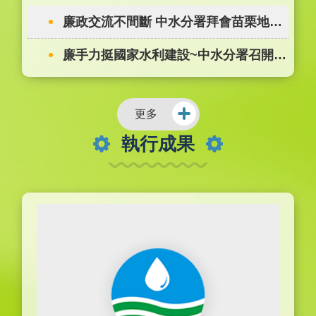
(14)日於工程工務所召開大安大甲溪聯通管工
廉政交流不間斷 中水分署拜會苗栗地檢
程廉政平臺第4次聯繫會議，法務部廉政署、
臺中地檢署、苗栗地檢署、勞動部職業安全衛
署檢察長
廉手力挺國家水利建設~中水分署召開大
生署、 ...更多
安大甲溪聯通管工程廉政平臺第3次聯繫
會議
更多
執行成果