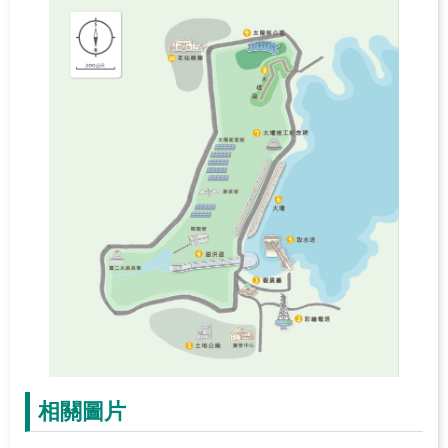
府
網
站
資
料
開
放
宣
告
隱
私
權
保
護
政
策
相關圖片
網