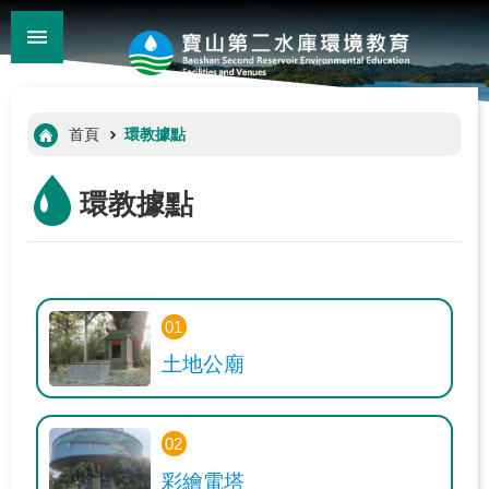
:::
_
跳到主要內容區塊
:::
首頁
環教據點
環教據點
01
關
於
土地公廟
我
們
02
環
彩繪電塔
教