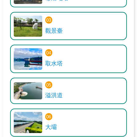
據
點
03
環
觀景臺
教
課
程
04
環
取水塔
教
成
05
果
溢洪道
環
教
06
夥
大壩
伴