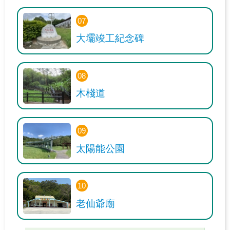
聯
絡
07
我
大壩竣工紀念碑
們
網
08
站
木棧道
導
覽
09
北
水
太陽能公園
分
署
首
10
頁
老仙爺廟
政