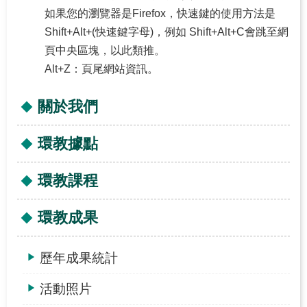
據
如果您的瀏覽器是Firefox，快速鍵的使用方法是
點
Shift+Alt+(快速鍵字母)，例如 Shift+Alt+C會跳至網
頁中央區塊，以此類推。
環
Alt+Z：頁尾網站資訊。
教
課
關於我們
程
環
環教據點
教
成
環教課程
果
環教成果
環
教
歷年成果統計
夥
伴
活動照片