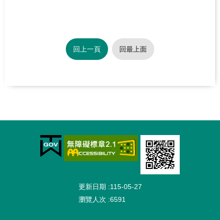
聯
絡
我
們
回上一頁
回最上面
網
站
導
覽
:::
北
水
分
署
首
頁
更新日期
115-05-27
瀏覽人次
6591
政