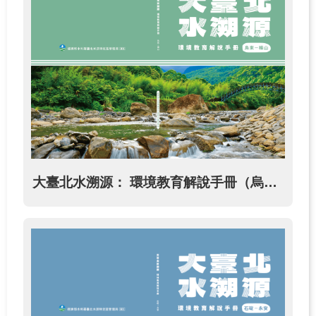
源
之
旅
下
載
專
區
歷
年
大臺北水溯源： 環境教育解說手冊（烏來─福山）
成
果
專
區
回
首
頁