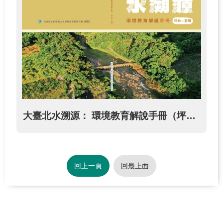
大臺北水溯源： 環境教育解說手冊（坪林─石𥕢）
回上一頁
回最上面