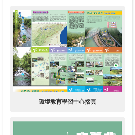
關
於
學
習
中
心
熱
門
服
務
主
題
環境教育學習中心摺頁
活
動
水