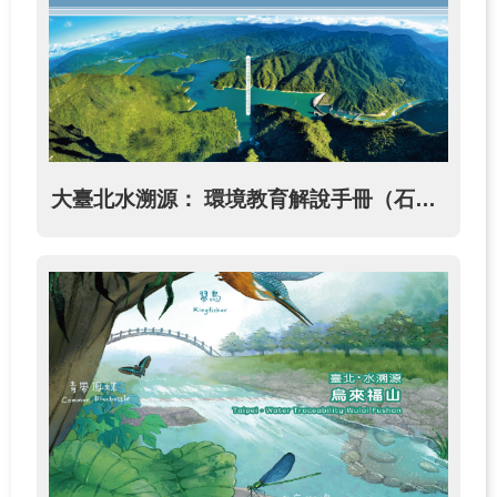
網
站
導
覽
大臺北水溯源： 環境教育解說手冊（石碇─永安）