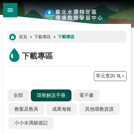
:::
_
跳到主要內容區塊
進
階
:::
首頁
下載專區
下載專區
搜
尋
下載專區
單元查詢
全部
環教解說手冊
電子書
教案及教具
成果海報
其他環教資源
:::
小小水滴嬉遊記