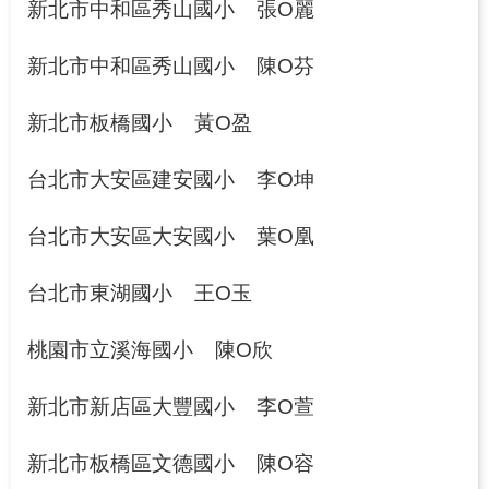
源
新北市中和區秀山國小
張O麗
之
旅
新北市中和區秀山國小
陳O芬
下
新北市板橋國小
黃O盈
載
專
台北市大安區建安國小
李O坤
區
歷
台北市大安區大安國小
葉O凰
年
成
台北市東湖國小
王O玉
果
專
桃園市立溪海國小
陳O欣
區
新北市新店區大豐國小
李O萱
回
首
新北市板橋區文德國小
陳O容
頁