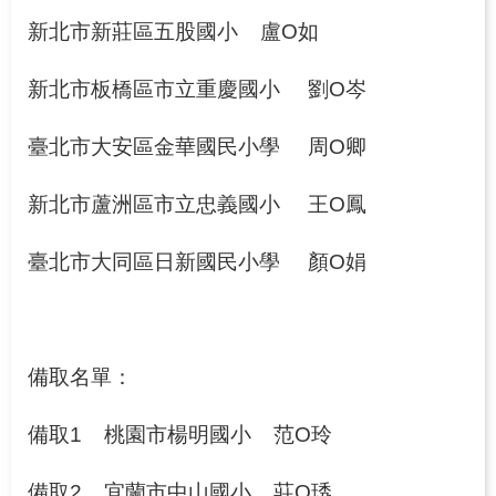
新北市新莊區五股國小
盧O如
網
站
新北市板橋區市立重慶國小
劉O岑
導
覽
臺北市大安區金華國民小學
周O卿
新北市蘆洲區市立忠義國小
王O鳳
臺北市大同區日新國民小學
顏O娟
備取名單：
備取1
桃園市楊明國小
范O玲
備取2
宜蘭市中山國小
莊O琇