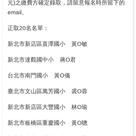
元)之繳費方確定錄取，請留意報名時所留下的
關
email。
於
學
正取20名名單：
習
中
新北市新店區直潭國小
黃O敏
心
熱
新北市達觀國中小
蔣O君
門
服
台北市南門國小
黃O儀
務
臺北市文山區萬芳國小
裘O蓉
主
題
新北市新店區大豐國小
林O瑜
活
動
新北市板橋區重慶國小
黃O聰
水