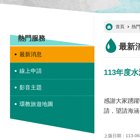
:::
首頁
熱
:::
熱門服務
最新
最新消息
線上申請
113年度
影音主題
感謝大家踴躍
環教旅遊地圖
請，望請海涵
上版日期：113-06