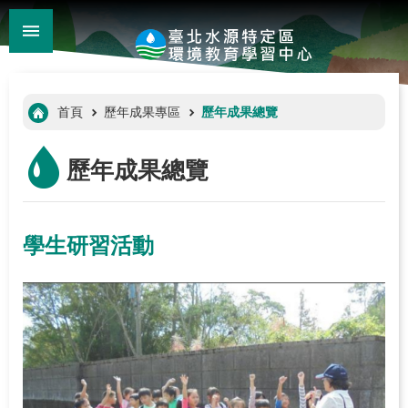
:::
_
跳到主要內容區塊
進
階
:::
首頁
歷年成果專區
歷年成果總覽
搜
尋
歷年成果總覽
學生研習活動
:::