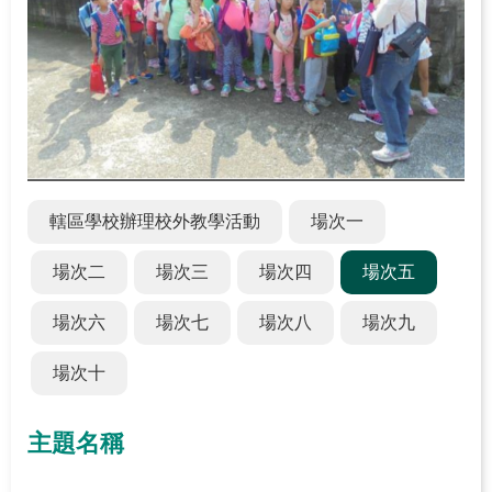
關
於
學
習
中
心
熱
轄區學校辦理校外教學活動
場次一
門
服
場次二
場次三
場次四
場次五
務
場次六
場次七
場次八
場次九
主
題
場次十
活
動
主題名稱
水