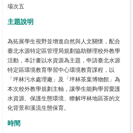
源
場次五
之
旅
主題說明
下
載
為拓展學生視野並增進自然與人文關懷，配合
專
區
臺北水源特定區管理局規劃協助辦理校外教學
活動，本計畫以水資源為主題，申請臺北水源
歷
特定區環境教育學習中心環境教育課程，以
年
成
「坪林污水處理廠」及「坪林茶葉博物館」為
果
本次校外教學規劃主軸，讓學生能夠學習愛護
專
水資源、保護生態環境、瞭解坪林地區茶的文
區
化背景和溪流生態保育。
回
時間
首
頁