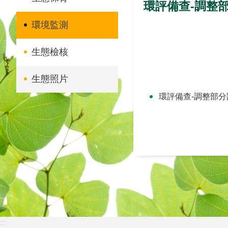
環評備查-調整
環境監測
生態檢核
生態照片
環評備查-調整部
:::