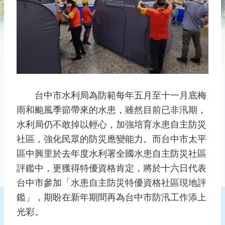
災
社
區
防
汛
護
水
志
台中市水利局為防範每年五月至十一月底梅
工
雨和颱風季節帶來的水患，雖然目前已非汛期，
水利局仍不敢掉以輕心，加強培育水患自主防災
發
行
社區，強化民眾的防災應變能力。而台中市太平
刊
區中興里於去年度水利署全國水患自主防災社區
物
評鑑中，更獲得特優資格肯定，將於十六日代表
台中市參加「水患自主防災特優資格社區現地評
新
聞
鑑」，期盼在新年期間再為台中市防汛工作添上
媒
光彩。
體