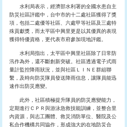
報
水利局表示，經濟部水利署的全國水患自主
導
防災社區評鑑中，台中市的十二處社區獲得了獎
企
項，包括二處優等社區、六處甲等社區及三處特
業
殊貢獻獎，而太平區中興里更是以其優異的表現
防
獲得特優資格，更代表市府參加現地評鑑。
災
水利局指出，太平區中興里社區除了日常防
學
習
汛作為外，還不斷創新突破。社區透過電子式雨
專
量計監控降雨狀況，並與社區ＬＩＮＥ群組聯
區
繫，及時向防災隊員發送降雨信息，讓隊員能迅
速作出防災應變。
資
料
下
此外，社區積極提升隊員的防災應變能力，
載
定期進行ＣＰＲ與游泳急救技能訓練，並整合里
內資源，與志工團體、救災消防單位、醫院及公
回
私合作機構共同協作，形成強大的在地防災合
首