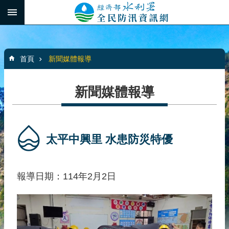
跳到主要內容區塊
:::
_
進
階
:::
搜
首頁
新聞媒體報導
尋
新聞媒體報導
最
新
消
太平中興里 水患防災特優
息
水
報導日期：114年2月2日
患
自
主
防