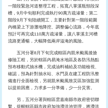
報
一階段緊急河道整理工程，拓寬八掌溪瓶頸段深
導
槽，9月中旬順利完成執行90萬方疏濬量；第二
企
階段9月下旬陸續開工，主要針對第一階段範圍
業
內橋梁上下游灘地降挖、調整偏心流路，今年底
防
預計可再完成110萬方疏濬量，讓八掌溪主河槽
災
流路更通暢，大幅降低兩岸溢淹的風險。
學
習
五河分署8月下旬完成轄區內凱米颱風後搶
專
修險工程，另於轄區內易淹水地區及各防汛熱點
區
預布移動式抽水機，完成油料補給及功能檢視、
資
確認，預為針對抽水站、水門及在建工程防汛整
料
備進行全面檢視，另就凱米颱風致災區加強監測
下
以提前因應，力求多一分準備，少一分災害。
載
另，五河分署與轄區雲嘉南縣市政府密切聯
回
繫，提醒轄區縣市政府加強滯洪池管理，將滯洪
首