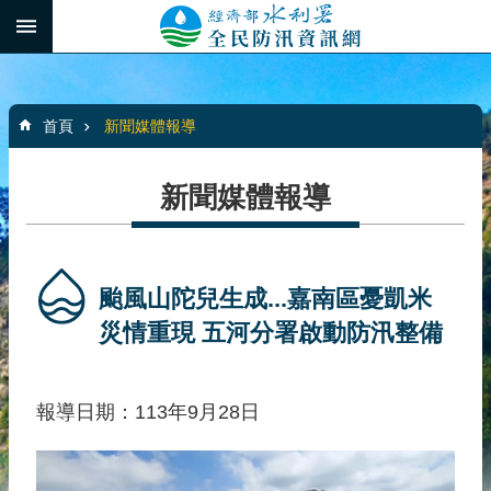
跳到主要內容區塊
:::
_
進
階
:::
搜
首頁
新聞媒體報導
尋
新聞媒體報導
最
新
消
颱風山陀兒生成...嘉南區憂凱米
息
災情重現 五河分署啟動防汛整備
水
患
報導日期：113年9月28日
自
主
防