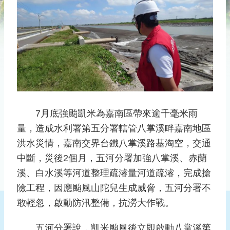
災
社
區
防
汛
護
水
志
工
7月底強颱凱米為嘉南區帶來逾千毫米雨
量，造成水利署第五分署轄管八掌溪畔嘉南地區
發
行
洪水災情，嘉南交界台鐵八掌溪路基淘空，交通
刊
中斷，災後2個月，五河分署加強八掌溪、赤蘭
物
溪、白水溪等河道整理疏濬量河道疏濬，完成搶
新
險工程，因應颱風山陀兒生成威脅，五河分署不
聞
敢輕忽，啟動防汛整備，抗澇大作戰。
媒
體
五河分署說，凱米颱風後立即啟動八掌溪第