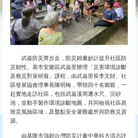
災
社
區
防
汛
護
水
志
武崙防災齊步走，防災錦囊妙計提升社區防
工
災韌性。基市安樂區武崙里辦理「災害環境診斷
及救災對策研擬」課程，由武崙里長李文財、社
發
行
區發展協會理事長陳明梅，帶領四十名鄉親，一
刊
起實地走訪社區，包括武崙溪周遭水尺、沉砂
物
池，並動手製作環境診斷地圖，共同檢視社區易
致災風險區域，及盤點安全避難處所與防救災資
新
聞
源。
媒
體
由基隆市強韌台灣防災計畫中華科大洪志評