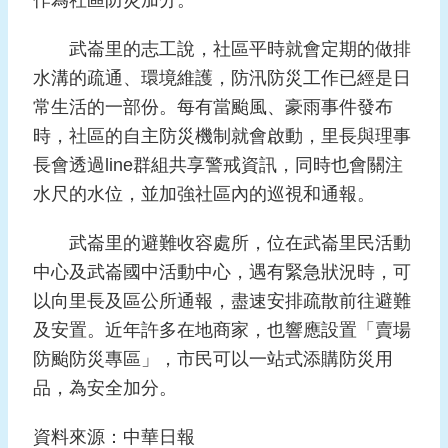
作為社區防災加分。
頁
武崙里的志工說，社區平時就會定期的做排
網
水溝的疏通、環境維護，防汛防災工作已經是日
站
常生活的一部份。每有當颱風、豪雨事件發布
導
時，社區的自主防災機制就會啟動，里長與理事
覽
長會透過line群組共享警戒資訊，同時也會關注
水尺的水位，並加強社區內的巡視和通報。
武崙里的避難收容處所，位在武崙里民活動
中心及武崙國中活動中心，遇有緊急狀況時，可
以向里長及區公所通報，盡速安排疏散前往避難
及安置。近年許多在地商家，也響應設置「賣場
防颱防災專區」，市民可以一站式添購防災用
品，為安全加分。
資料來源：中華日報