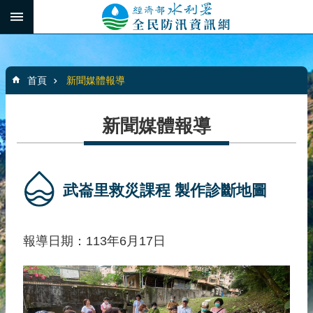
跳到主要內容區塊
:::
_
進
階
:::
搜
首頁
新聞媒體報導
尋
新聞媒體報導
最
新
消
武崙里救災課程 製作診斷地圖
息
水
報導日期：113年6月17日
患
自
主
防