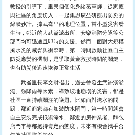
報
教授的引導下，里民個個化身諸葛軍師，從家庭
導
與社區的角度切入，一起集思廣益研擬出防災的
企
錦囊妙計。據武崙里的地理位置，當小型災害發
業
生時，鄰近的大武崙派出所、安樂消防分隊等公
防
部門均可迅速且即時的支援。然而，面對大規模
災
風水災的威脅與衝擊時，第一時間啟動社區自主
學
防災應變的機制，是爭取黃金救援時間的關鍵，
習
也有助災後迅速恢復正常生活。
專
區
武崙里長李文財指出，過去曾發生武崙溪溢
淹、強降雨等因素，導致坡地崩塌的災害，都是
資
料
社區一直持續關注的議題。比如面對淹水的問
下
題，鄰近商家都有加裝防水閘門，第一時間就會
載
自主安裝完成抵禦淹水。鄰近的房仲業者、麵包
店門市等都抱持肯定的態度，未來有機會攜手合
回
首