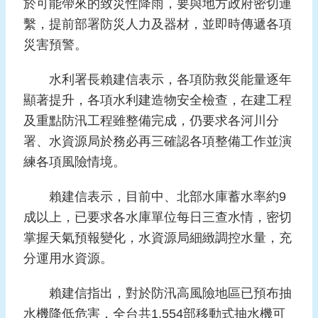
於可能帶來的致災性降雨，要與地方政府密切連
頁
繫，提前部署防災人力及器材，並即時傳遞各項
災害預警。
網
站
水利署長賴建信表示，各項防救災能量逐年
導
覽
顯著提升，各項水利建造物安全檢查，在建工程
及重點防汛工程雖整備完成，仍要求各河川分
署、水資源局於務必再三確認各項整備工作並演
練各項風險情境。
賴建信表示，目前中、北部水庫蓄水率約9
成以上，已要求各水庫單位每日三查水情，密切
掌握天氣預報變化，水資源局細緻調控水量，充
分運用水資源。
賴建信指出，對於防汛高風險地區已預布抽
水機降低危害，全台共1,554部移動式抽水機可