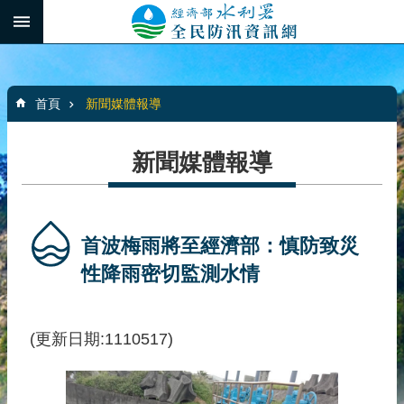
跳到主要內容區塊
:::
_
進
階
:::
搜
首頁
新聞媒體報導
尋
新聞媒體報導
最
新
消
首波梅雨將至經濟部：慎防致災
息
性降雨密切監測水情
水
患
(更新日期:1110517)
自
主
防