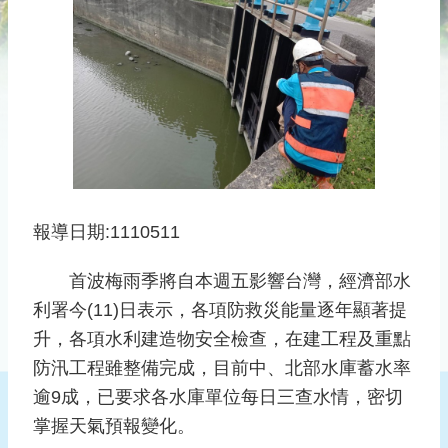
災
社
區
防
汛
護
水
志
工
報導日期:1110511
發
行
首波梅雨季將自本週五影響台灣，經濟部水
刊
利署今(11)日表示，各項防救災能量逐年顯著提
物
升，各項水利建造物安全檢查，在建工程及重點
新
防汛工程雖整備完成，目前中、北部水庫蓄水率
聞
逾9成，已要求各水庫單位每日三查水情，密切
媒
掌握天氣預報變化。
體