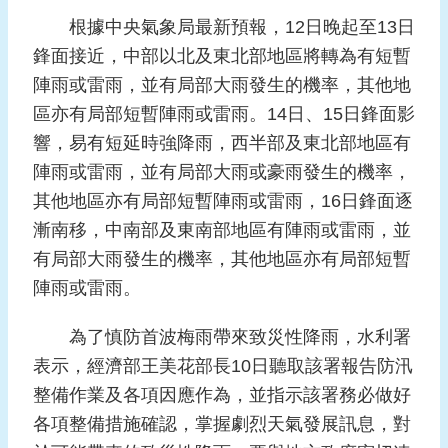
報
根據中央氣象局最新預報，12日晚起至13日
導
鋒面接近，中部以北及東北部地區將轉為有短暫
企
陣雨或雷雨，並有局部大雨發生的機率，其他地
業
區亦有局部短暫陣雨或雷雨。14日、15日鋒面影
防
響，易有短延時強降雨，西半部及東北部地區有
災
陣雨或雷雨，並有局部大雨或豪雨發生的機率，
學
其他地區亦有局部短暫陣雨或雷雨，16日鋒面逐
習
漸南移，中南部及東南部地區有陣雨或雷雨，並
專
有局部大雨發生的機率，其他地區亦有局部短暫
區
陣雨或雷雨。
資
料
為了慎防首波梅雨帶來致災性降雨，水利署
下
表示，經濟部王美花部長10日聽取該署報告防汛
載
整備作業及各項因應作為，並指示該署務必做好
回
各項整備措施確認，掌握劇烈天氣發展訊息，對
首