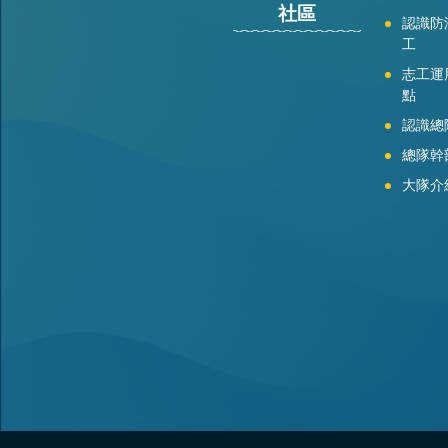
社區
認識防
工
志工運
點
認識總
總隊幹
大隊介