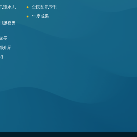
汛護水志
全民防汛季刊
年度成果
用服務要
隊長
部介紹
紹