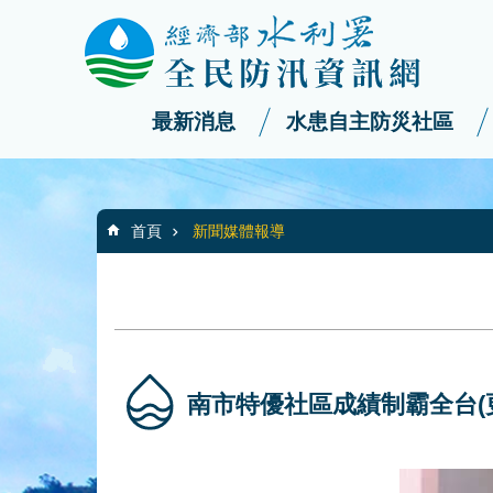
:::
_
跳到主要內容區塊
最新消息
水患自主防災社區
:::
首頁
新聞媒體報導
南市特優社區成績制霸全台​(更新