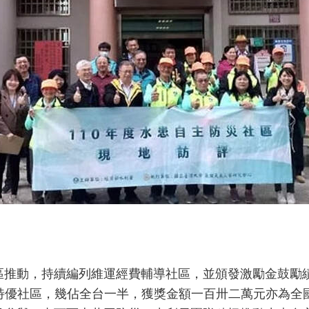
動，持續編列維運經費輔導社區，並頒發激勵金鼓勵績
特優社區，幾佔全台一半，獲獎金額一百卅二萬元亦為全