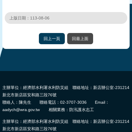
報
導
上版日期：113-08-06
企
業
防
回上一頁
回最上面
災
學
習
專
:::
區
主辦單位：經濟部水利署水利防災組 聯絡地址：新店辦公室-231214
資
新北市新店區安和路三段76號
料
聯絡人：陳先生 聯絡電話：02-3707-3036 Email：
下
aadych@wra.gov.tw 相關業務：防汛護水志工
載
主辦單位：經濟部水利署水利防災組 聯絡地址：新店辦公室-231214
回
新北市新店區安和路三段76號
首