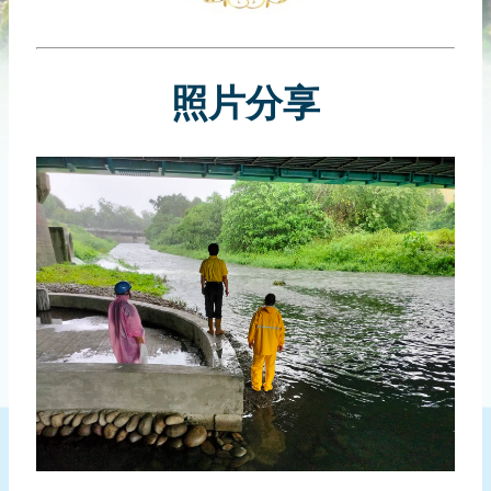
災
社
區
照片分享
防
汛
護
水
志
工
發
行
刊
物
新
聞
媒
體