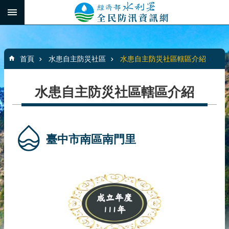
跳到主要內容區塊
:::
_
進
階
:::
搜
首頁
水患自主防災社區
水患自主防災社區轄區介紹
尋
水患自主防災社區轄區介紹
最
新
消
臺中市南區南門里
息
水
患
自
主
防