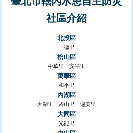
臺北市轄內水患自主防災
報
導
社區介紹
企
業
防
北投區
災
一德里
松山區
學
習
中華里
安平里
專
萬華區
區
和平里
資
內湖區
料
大湖里
碧山里
週美里
下
載
大同區
光能里
回
中山區
首