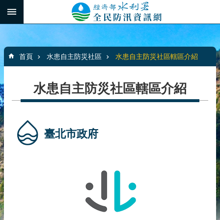
跳到主要內容區塊
:::
_
進
階
:::
搜
首頁
水患自主防災社區
水患自主防災社區轄區介紹
尋
水患自主防災社區轄區介紹
最
新
消
臺北市政府
息
水
患
自
主
防