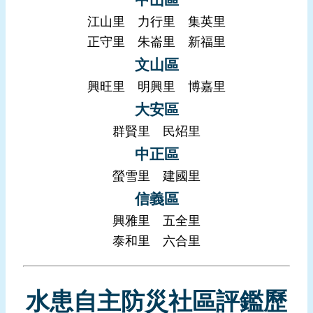
頁
江山里
力行里
集英里
正守里
朱崙里
新福里
網
站
文山區
導
興旺里
明興里
博嘉里
覽
大安區
群賢里
民炤里
中正區
螢雪里
建國里
信義區
興雅里
五全里
泰和里
六合里
水患自主防災社區評鑑歷