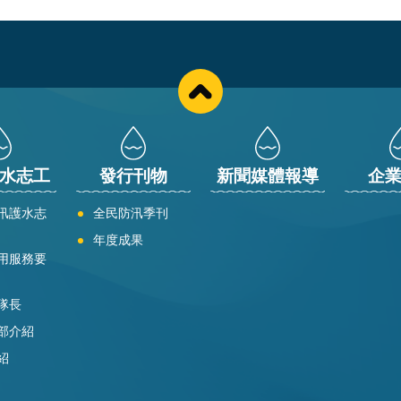
水志工
發行刊物
新聞媒體報導
企
汛護水志
全民防汛季刊
年度成果
用服務要
隊長
部介紹
紹