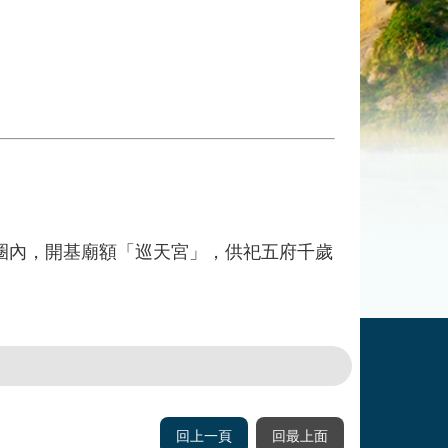
內，開基廟額「巡天宮」，供祀五府千歲
回上一頁
回最上面