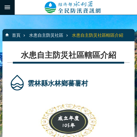
跳到主要內容區塊
:::
_
進
階
:::
搜
首頁
水患自主防災社區
水患自主防災社區轄區介紹
尋
水患自主防災社區轄區介紹
最
新
消
雲林縣水林鄉蕃薯村
息
水
患
自
主
防