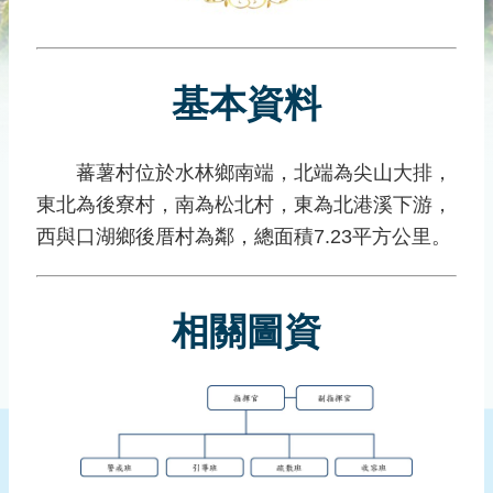
災
社
區
基本資料
防
汛
護
蕃薯村位於水林鄉南端，北端為尖山大排，
水
東北為後寮村，南為松北村，東為北港溪下游，
志
工
西與口湖鄉後厝村為鄰，總面積7.23平方公里。
發
行
相關圖資
刊
物
新
聞
媒
體