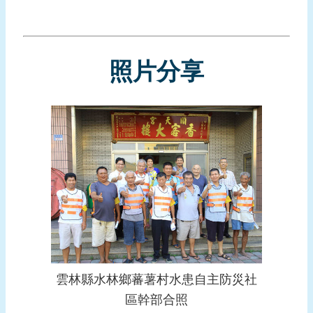
報
導
企
照片分享
業
防
災
學
習
專
區
資
料
下
載
雲林縣水林鄉蕃薯村水患自主防災社
回
區幹部合照
首