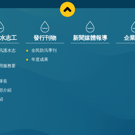
水志工
發行刊物
新聞媒體報導
企
汛護水志
全民防汛季刊
年度成果
用服務要
隊長
部介紹
紹