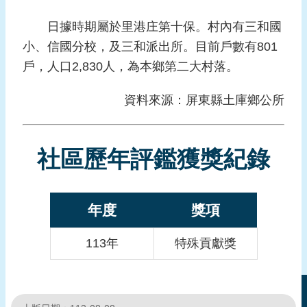
報
導
日據時期屬於里港庄第十保。村內有三和國
小、信國分校，及三和派出所。目前戶數有801
企
戶，人口2,830人，為本鄉第二大村落。
業
防
資料來源：屏東縣土庫鄉公所
災
學
習
社區歷年評鑑獲獎紀錄
專
區
資
年度
獎項
料
下
113年
特殊貢獻獎
載
回
首