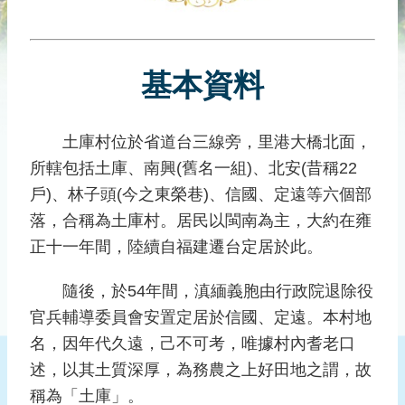
災
社
區
基本資料
防
汛
護
土庫村位於省道台三線旁，里港大橋北面，
水
所轄包括土庫、南興(舊名一組)、北安(昔稱22
志
工
戶)、林子頭(今之東榮巷)、信國、定遠等六個部
落，合稱為土庫村。居民以閩南為主，大約在雍
發
正十一年間，陸續自福建遷台定居於此。
行
刊
隨後，於54年間，滇緬義胞由行政院退除役
物
官兵輔導委員會安置定居於信國、定遠。本村地
新
名，因年代久遠，己不可考，唯據村內耆老口
聞
述，以其土質深厚，為務農之上好田地之謂，故
媒
體
稱為「土庫」。