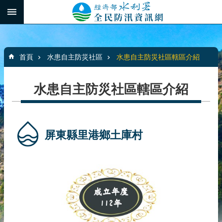
跳到主要內容區塊
:::
_
進
階
:::
搜
首頁
水患自主防災社區
水患自主防災社區轄區介紹
尋
水患自主防災社區轄區介紹
最
新
消
屏東縣里港鄉土庫村
息
水
患
自
主
防