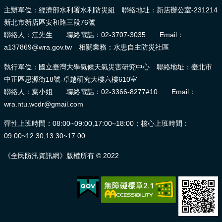
報
主辦單位：經濟部水利署水利防災組 聯絡地址：新店辦公室-231214
導
新北市新店區安和路三段76號
聯絡人：江先生 聯絡電話：02-3707-3035 Email：
企
a137869@wra.gov.tw 相關業務：水患自主防災社區
業
防
執行單位：國立臺灣大學氣候天氣災害研究中心 聯絡地址：臺北市
災
中正區思源街18號-卓越研究大樓六樓610室
聯絡人：葉小姐 聯絡電話：02-3366-8277#10 Email：
學
wra.ntu.wcdr@gmail.com
習
專
彈性上班時間：08:00~09:00,17:00~18:00；核心上班時間：
區
09:00~12:30,13:30~17:00
資
《全民防汛資訊網》版權所有 © 2022
料
下
載
回
首