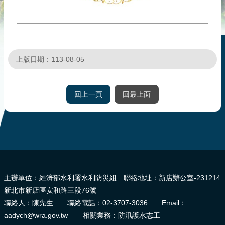
災
社
區
防
汛
上版日期：113-08-05
護
水
志
回上一頁
回最上面
工
發
行
刊
:::
物
主辦單位：經濟部水利署水利防災組 聯絡地址：新店辦公室-231214
新
新北市新店區安和路三段76號
聞
聯絡人：陳先生 聯絡電話：02-3707-3036 Email：
媒
aadych@wra.gov.tw 相關業務：防汛護水志工
體