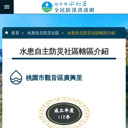
跳到主要內容區塊
:::
_
進
階
:::
搜
首頁
水患自主防災社區
水患自主防災社區轄區介紹
尋
水患自主防災社區轄區介紹
最
新
消
桃園市觀音區廣興里
息
水
患
自
主
防