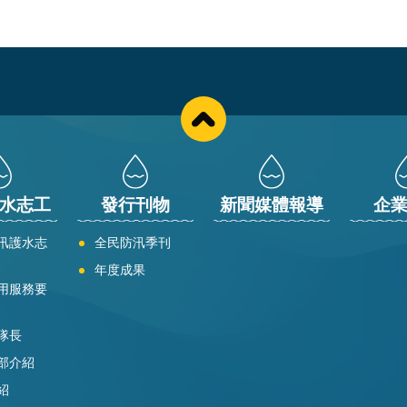
水志工
發行刊物
新聞媒體報導
企
汛護水志
全民防汛季刊
年度成果
用服務要
隊長
部介紹
紹