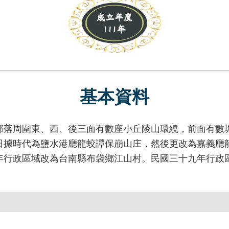
基本資料
周圍東、西、後三面有數座小丘陵山環繞，前面有數堀
日據時代為鹽水港廳龍蛟譚保崩山庄，然後更改為嘉義廳
年行政區域改為台南縣布袋鄉江山村。民國三十九年行政