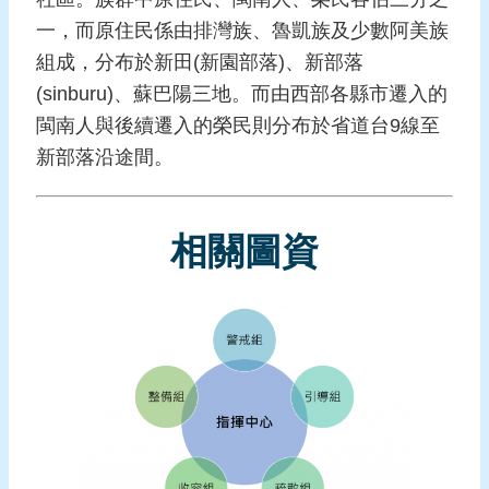
報
一，而原住民係由排灣族、魯凱族及少數阿美族
導
組成，分布於新田(新園部落)、新部落
企
(sinburu)、蘇巴陽三地。而由西部各縣市遷入的
業
閩南人與後續遷入的榮民則分布於省道台9線至
防
新部落沿途間。
災
學
習
相關圖資
專
區
資
料
下
載
回
首