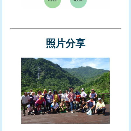
頁
網
站
導
覽
照片分享