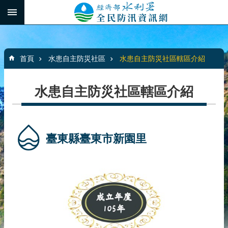
跳到主要內容區塊
:::
_
進
階
:::
搜
首頁
水患自主防災社區
水患自主防災社區轄區介紹
尋
水患自主防災社區轄區介紹
最
新
消
臺東縣臺東市新園里
息
水
患
自
主
防