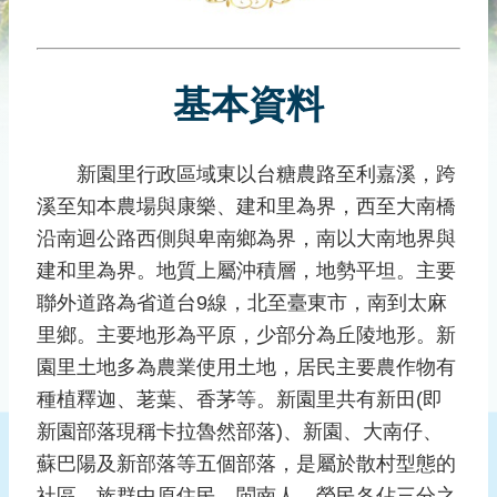
災
社
區
基本資料
防
汛
護
新園里行政區域東以台糖農路至利嘉溪，跨
水
溪至知本農場與康樂、建和里為界，西至大南橋
志
工
沿南迴公路西側與卑南鄉為界，南以大南地界與
建和里為界。地質上屬沖積層，地勢平坦。主要
發
聯外道路為省道台9線，北至臺東市，南到太麻
行
刊
里鄉。主要地形為平原，少部分為丘陵地形。新
物
園里土地多為農業使用土地，居民主要農作物有
種植釋迦、荖葉、香茅等。新園里共有新田(即
新
聞
新園部落現稱卡拉魯然部落)、新園、大南仔、
媒
蘇巴陽及新部落等五個部落，是屬於散村型態的
體
社區。族群中原住民、閩南人、榮民各佔三分之