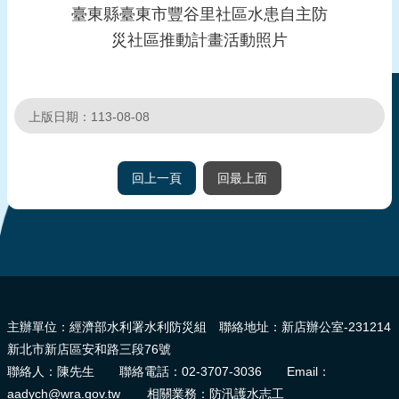
臺東縣臺東市豐谷里社區水患自主防
頁
災社區推動計畫活動照片
網
站
導
上版日期：113-08-08
覽
回上一頁
回最上面
:::
主辦單位：經濟部水利署水利防災組 聯絡地址：新店辦公室-231214
新北市新店區安和路三段76號
聯絡人：陳先生 聯絡電話：02-3707-3036 Email：
aadych@wra.gov.tw 相關業務：防汛護水志工