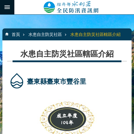
跳到主要內容區塊
:::
_
進
階
:::
搜
首頁
水患自主防災社區
水患自主防災社區轄區介紹
尋
水患自主防災社區轄區介紹
最
新
消
臺東縣臺東市豐谷里
息
水
患
自
主
防