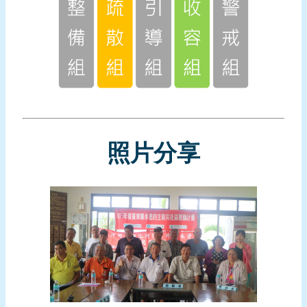
報
導
企
業
防
災
學
照片分享
習
專
區
資
料
下
載
回
首