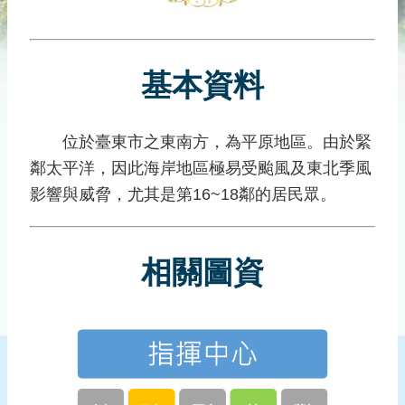
災
社
區
基本資料
防
汛
護
位於臺東市之東南方，為平原地區。由於緊
水
鄰太平洋，因此海岸地區極易受颱風及東北季風
志
工
影響與威脅，尤其是第16~18鄰的居民眾。
發
行
相關圖資
刊
物
新
聞
媒
體