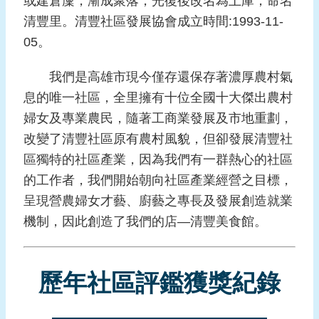
或建倉廩，漸成聚落，光復後改名為土庫，命名
報
清豐里。清豐社區發展協會成立時間:1993-11-
導
05。
企
業
我們是高雄市現今僅存還保存著濃厚農村氣
防
息的唯一社區，全里擁有十位全國十大傑出農村
災
婦女及專業農民，隨著工商業發展及市地重劃，
學
改變了清豐社區原有農村風貌，但卻發展清豐社
習
區獨特的社區產業，因為我們有一群熱心的社區
專
的工作者，我們開始朝向社區產業經營之目標，
區
呈現營農婦女才藝、廚藝之專長及發展創造就業
資
機制，因此創造了我們的店—清豐美食館。
料
下
載
歷年社區評鑑獲獎紀錄
回
首