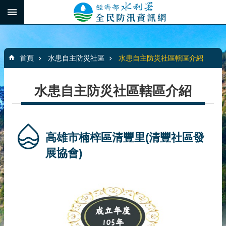
跳到主要內容區塊
:::
_
進
階
:::
搜
首頁
水患自主防災社區
水患自主防災社區轄區介紹
尋
水患自主防災社區轄區介紹
最
新
消
高雄市楠梓區清豐里(清豐社區發
息
展協會)
水
患
自
主
防