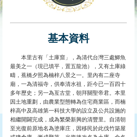
災
社
區
防
汛
基本資料
護
水
志
本里古有「土庫窟」，為清代台灣三處鯽魚
工
最美之一（現已填平，置五龍池），又有土庫綠
疇，蕉橋夕照為楠梓八景之一。里內有二座寺
發
廟，一為清福寺，供奉清水祖，距今已一百四十
行
刊
多年歷史；另一為亙古堂，朝拜關聖帝君。本里
物
因土地重劃，由農業型態轉為住宅商業區，而楠
梓高中及高雄第一科技大學的設立及公共設施的
新
聞
相繼開闢完成，成為繁榮新興的清豐里。自清朝
媒
至光復前原地名為塗庫庄，因移民於此伐竹築屋
體