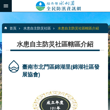
跳到主要內容區塊
:::
_
進
階
:::
搜
首頁
水患自主防災社區
水患自主防災社區轄區介紹
尋
水患自主防災社區轄區介紹
最
新
消
臺南市北門區錦湖里(錦湖社區發
息
展協會)
水
患
自
主
防