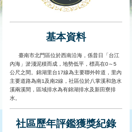
災
社
區
防
汛
基本資料
護
水
志
臺南市北門區位於西南沿海，係昔日「台江
工
內海」淤淺泥積而成，地勢低平，標高在0～5
公尺之間。錦湖里台17線為主要聯外幹道，里內
發
主要道路為南1及南2線，社區位於八掌溪和急水
行
刊
溪兩溪間，區域排水為有錦湖排水及新田寮排
物
水。
新
聞
社區歷年評鑑獲獎紀錄
媒
體