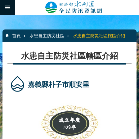
跳到主要內容區塊
:::
_
進
階
:::
搜
首頁
水患自主防災社區
水患自主防災社區轄區介紹
尋
水患自主防災社區轄區介紹
最
新
消
嘉義縣朴子市順安里
息
水
患
自
主
防