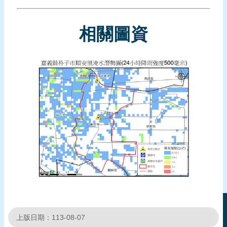
報
導
相關圖資
企
業
防
災
學
習
專
區
資
料
下
載
回
上版日期：113-08-07
首