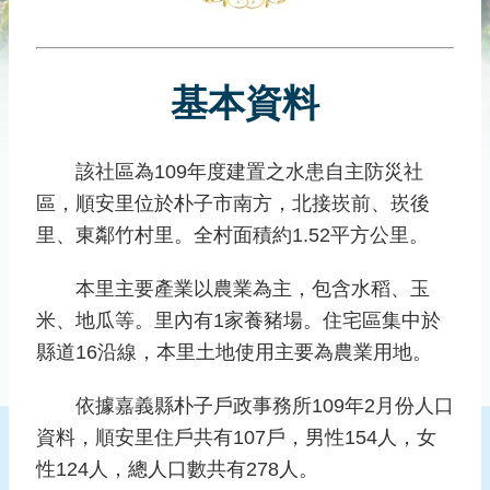
災
社
區
基本資料
防
汛
護
該社區為109年度建置之水患自主防災社
水
區，順安里位於朴子市南方，北接崁前、崁後
志
工
里、東鄰竹村里。全村面積約1.52平方公里。
發
本里主要產業以農業為主，包含水稻、玉
行
米、地瓜等。里內有1家養豬場。住宅區集中於
刊
縣道16沿線，本里土地使用主要為農業用地。
物
新
依據嘉義縣朴子戶政事務所109年2月份人口
聞
資料，順安里住戶共有107戶，男性154人，女
媒
性124人，總人口數共有278人。
體