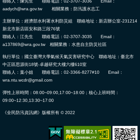
聯絡人：陳先生 聯絡電話：02-3707-3036 Email：
報
aadych@wra.gov.tw 相關業務：防汛護水志工
導
主辦單位：經濟部水利署水利防災組 聯絡地址：新店辦公室-231214
企
新北市新店區安和路三段76號
業
聯絡人：江先生 聯絡電話：02-3707-3035 Email：
防
a137869@wra.gov.tw 相關業務：水患自主防災社區
災
執行單位：國立臺灣大學氣候天氣災害研究中心 聯絡地址：臺北市
學
中正區思源街18號-卓越研究大樓六樓610室
習
聯絡人：葉小姐 聯絡電話：02-3366-8277#10 Email：
專
wra.ntu.wcdr@gmail.com
區
彈性上班時間：08:00~09:00,17:00~18:00；核心上班時間：
資
09:00~12:30,13:30~17:00
料
下
《全民防汛資訊網》版權所有 © 2022
載
回
首