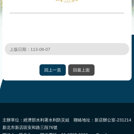
災
社
區
防
汛
護
水
上版日期：113-08-07
志
工
回上一頁
回最上面
發
行
刊
物
:::
新
聞
主辦單位：經濟部水利署水利防災組 聯絡地址：新店辦公室-231214
媒
新北市新店區安和路三段76號
體