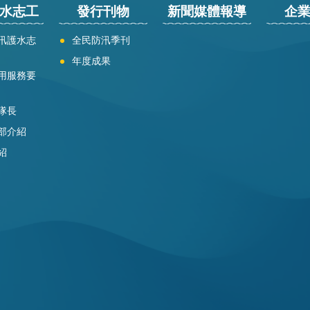
水志工
發行刊物
新聞媒體報導
企
汛護水志
全民防汛季刊
年度成果
用服務要
隊長
部介紹
紹