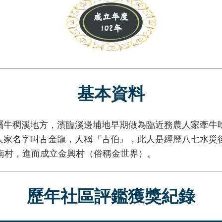
基本資料
稠溪地方，濱臨溪邊埔地早期做為臨近務農人家牽牛吃
人家名字叫古金龍，人稱『古伯』，此人是經歷八七水災
南村，進而成立金興村（俗稱金世界）。
歷年社區評鑑獲獎紀錄